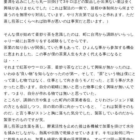
萎凋を込みにしたら丸一日掛けて3キロほどの製品しか出来ない釜は全く
興味がありませんでした（これは製法の一例で、規模や体制何から何まで
違うのを無理やり対比しています。やり方次第ではもっと作れます。ただ
蒸し煎茶にくらべれば効率が悪いのは事実だと思います。）
そんな僕が始めて釜炒り茶を意識したのは、町に台湾から講師がいらっし
ゃり一緒にお茶作りをする経験をしてからです。
茶業の知り合いが関係していた事もあって、ひょんな事から参加する機会
に恵まれました。この事が僕の茶業人生を大きく代える事になると
は・・・
それまで紅茶やウーロン茶、釜炒り茶などにさして興味が無かったのは、
いわゆる“良い物”を知らなかったのが第一。そして、“茶”という物は僕にと
って楽しむ物ではなく、仕事として向き合うモノだった、と言う事が大き
かったと思います。自分の範疇に無いと思った物事に全く興味が無いんで
す。つまり、自分が作れる物では無いと思っていた。
ところが、講師の方や集まった町内の茶業者各位、とりわけレジェンド級
の方とも会話しつつ、目の前の茶に向かっていると、「これは製茶そのも
のだ」と言う事がストンと胸に落ちた気分でした。製茶しているのだから
製茶そのものですが笑。
蒸し煎茶は生葉を蒸し、酵素活性を止めた後は各機械で加重を掛けて水分
を揉みだしながら、熱風や伝熱で乾燥させていきます。キモは如何に均一
に乾燥させるか。加重も綿密な風量や温度調整も、すべては同一茶葉内か