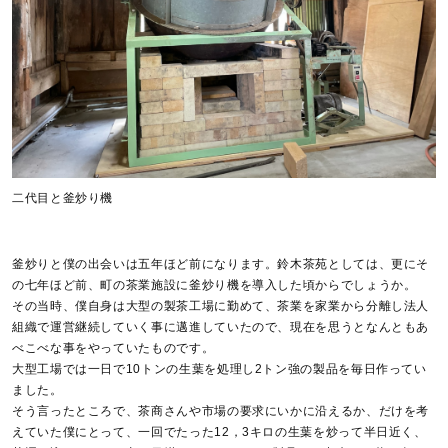
二代目と釜炒り機
釜炒りと僕の出会いは五年ほど前になります。鈴木茶苑としては、更にそ
の七年ほど前、町の茶業施設に釜炒り機を導入した頃からでしょうか。
その当時、僕自身は大型の製茶工場に勤めて、茶業を家業から分離し法人
組織で運営継続していく事に邁進していたので、現在を思うとなんともあ
べこべな事をやっていたものです。
大型工場では一日で10トンの生葉を処理し2トン強の製品を毎日作ってい
ました。
そう言ったところで、茶商さんや市場の要求にいかに沿えるか、だけを考
えていた僕にとって、一回でたった12，3キロの生葉を炒って半日近く、