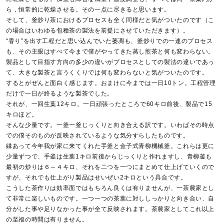
ら，恒常的に乾燥させる。その一点に尽きると思います。
そして、釜炒り茶におけるプロセスも全く同様だと気がついたのです（こ
の場合はいわゆる包種茶の製法を前提にさせていただきます）。
“香り”を出す工程だと思い込んでいた萎凋も、釜炒りでの一連のプロセス
も、その主眼はすべて今まで僕がやってきた蒸し煎茶と何も変わらない。
製品として目指す方向の多少の違いがプロセスとしての製法の違いであっ
て、大きな製茶と言うくくりでは何も変わらないと気がついたのです。
するとがぜんと面白く感じます。おまけに今までは一日10トン。工程管理
だけで一日が終るような製茶でした。
それが、一回生葉12キロ。一日頑張ったところで60キロ前後、製品で15
キロほど。
そんな少量です。一釜一釜じっくりと向き合える訳です。いわばその時点
での僕そのものが反映されているような気分すらしたものです。
縁あって今年我が家に来てくれた手釜と金子式青柳機械釜。これらは更に
少量ずつで、手釜は生葉1キロ前後からじっくりと作れますし、青柳釜も
最初の炒りは６～４キロ、それを二つを一つにまとめて仕上げていくので
すが、それでも仕上がり製品はせいぜい2キロという具合です。
こうした茶作りは効率面ではもちろん良くは有りませんが、一茶農家とし
て非常に楽しいものです。一つ一つの茶葉に対ししっかりと向き合い、自
分がした事や足りなかった事が全て反映されます。茶農家としてこれ以上
の至福の時間は有りません。