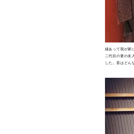
縁あって我が家
二代目の妻の友
した。昔はどん