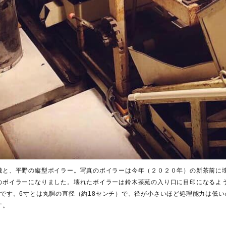
機と、平野の縦型ボイラー。写真のボイラーは今年（２０２０年）の新茶前に
のボイラーになりました。壊れたボイラーは鈴木茶苑の入り口に目印になるよ
番です。6寸とは丸胴の直径（約18センチ）で、径が小さいほど処理能力は低
す。