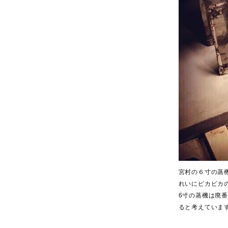
宮村の６寸の蒸
れいにピカピカ
6寸の蒸機は廃
ると考えていま